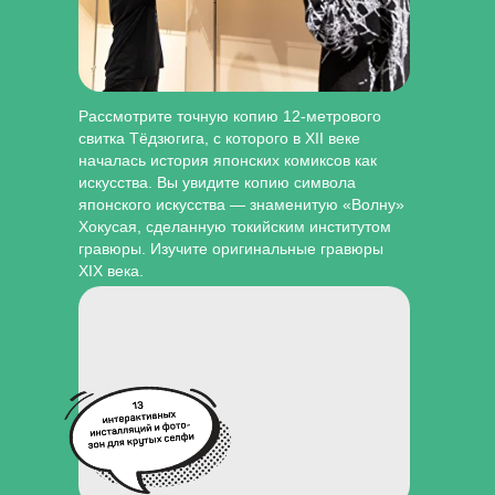
Рассмотрите точную копию 12-метрового
свитка Тёдзюгига, с которого в XII веке
началась история японских комиксов как
искусства. Вы увидите копию символа
японского искусства — знаменитую «Волну»
Хокусая, сделанную токийским институтом
гравюры. Изучите оригинальные гравюры
XIX века.