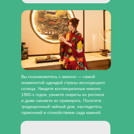
Вы познакомитесь с кимоно — самой
знаменитой одеждой страны восходящего
солнца. Увидите коллекционные кимоно
1960-х годов, узнаете секреты их росписи
и даже сможете их примерить. Посетите
традиционный чайный дом, насладитесь
гармонией и спокойствием сада камней.