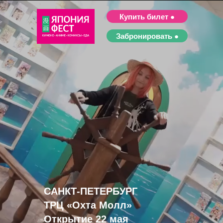
Купить билет ●
Забронировать ●
САНКТ-ПЕТЕРБУРГ
ТРЦ «Охта Молл»
Открытие 22 мая