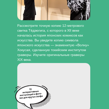
Рассмотрите точную копию 12-метрового
свитка Тёдзюгига, с которого в XII веке
началась история японских комиксов как
искусства. Вы увидите копию символа
японского искусства — знаменитую «Волну»
Хокусая, сделанную токийским институтом
гравюры. Изучите оригинальные гравюры
XIX века.