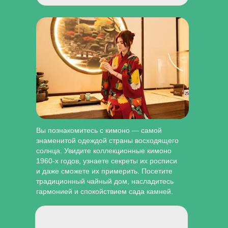
Вы познакомитесь с кимоно — самой
знаменитой одеждой страны восходящего
солнца. Увидите коллекционные кимоно
1960-х годов, узнаете секреты их росписи
и даже сможете их примерить. Посетите
традиционный чайный дом, насладитесь
гармонией и спокойствием сада камней.